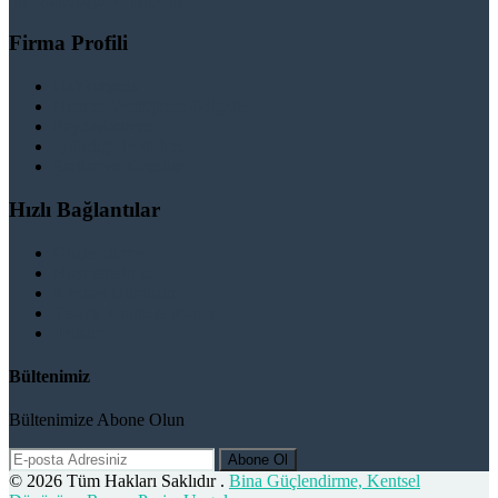
info@binaguclendir.com
Firma Profili
Hakkımızda
Hizmet Verdiğimiz Bölgeler
Paydaşlarımız
İş Birliği Teklifleri
Şartlar ve Koşullar
Hızlı Bağlantılar
Güçlendirme
Hizmetlerimiz
Kentsel Dönüşüm
Test & Analiz & Rapor
İletişim
Bültenimiz
Bültenimize Abone Olun
Abone Ol
© 2026 Tüm Hakları Saklıdır .
Bina Güçlendirme, Kentsel