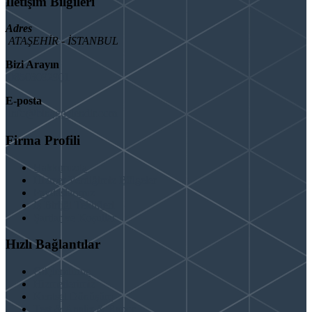
İletişim Bilgileri
Adres
ATAŞEHİR - İSTANBUL
Bizi Arayın
08503092901
E-posta
info@binaguclendir.com
Firma Profili
Hakkımızda
Hizmet Verdiğimiz Bölgeler
Paydaşlarımız
İş Birliği Teklifleri
Şartlar ve Koşullar
Hızlı Bağlantılar
Güçlendirme
Hizmetlerimiz
Kentsel Dönüşüm
Test & Analiz & Rapor