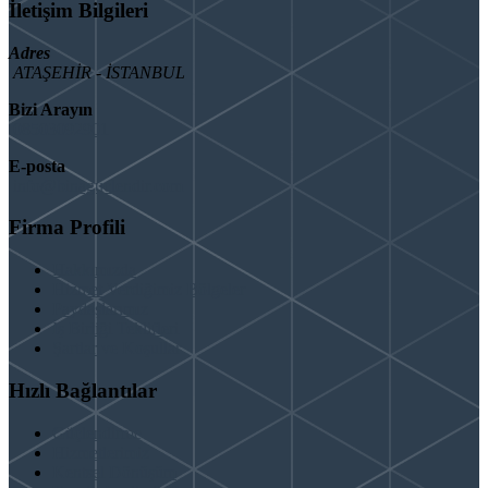
İletişim Bilgileri
Adres
ATAŞEHİR - İSTANBUL
Bizi Arayın
08503092901
E-posta
info@binaguclendir.com
Firma Profili
Hakkımızda
Hizmet Verdiğimiz Bölgeler
Paydaşlarımız
İş Birliği Teklifleri
Şartlar ve Koşullar
Hızlı Bağlantılar
Güçlendirme
Hizmetlerimiz
Kentsel Dönüşüm