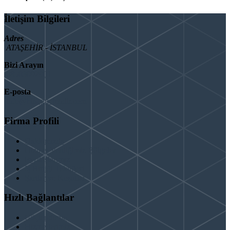
İletişim Bilgileri
Adres
ATAŞEHİR - İSTANBUL
Bizi Arayın
08503092901
E-posta
info@binaguclendir.com
Firma Profili
Hakkımızda
Hizmet Verdiğimiz Bölgeler
Paydaşlarımız
İş Birliği Teklifleri
Şartlar ve Koşullar
Hızlı Bağlantılar
Güçlendirme
Hizmetlerimiz