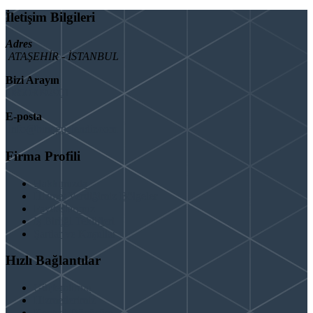
İletişim Bilgileri
Adres
ATAŞEHİR - İSTANBUL
Bizi Arayın
08503092901
E-posta
info@binaguclendir.com
Firma Profili
Hakkımızda
Hizmet Verdiğimiz Bölgeler
Paydaşlarımız
İş Birliği Teklifleri
Şartlar ve Koşullar
Hızlı Bağlantılar
Güçlendirme
Hizmetlerimiz
Kentsel Dönüşüm