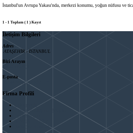
İstanbul'un Avrupa Yakası'nda, merkezi konumu, yoğun nüfusu ve ticari 
1 - 1 Toplam ( 1 ) Kayıt
İletişim Bilgileri
Adres
ATAŞEHİR - İSTANBUL
Bizi Arayın
08503092901
E-posta
info@binaguclendir.com
Firma Profili
Hakkımızda
Hizmet Verdiğimiz Bölgeler
Paydaşlarımız
İş Birliği Teklifleri
Şartlar ve Koşullar