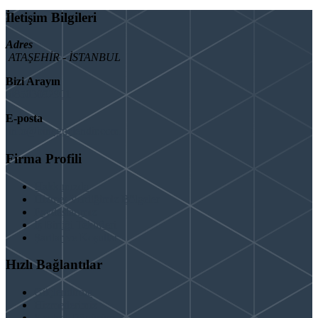
İletişim Bilgileri
Adres
ATAŞEHİR - İSTANBUL
Bizi Arayın
08503092901
E-posta
info@binaguclendir.com
Firma Profili
Hakkımızda
Hizmet Verdiğimiz Bölgeler
Paydaşlarımız
İş Birliği Teklifleri
Şartlar ve Koşullar
Hızlı Bağlantılar
Güçlendirme
Hizmetlerimiz
Kentsel Dönüşüm