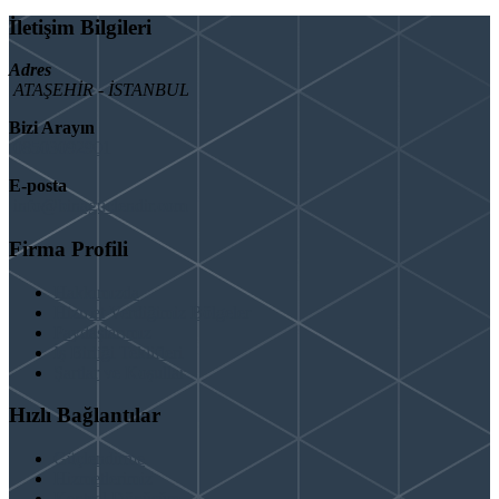
İletişim Bilgileri
Adres
ATAŞEHİR - İSTANBUL
Bizi Arayın
08503092901
E-posta
info@binaguclendir.com
Firma Profili
Hakkımızda
Hizmet Verdiğimiz Bölgeler
Paydaşlarımız
İş Birliği Teklifleri
Şartlar ve Koşullar
Hızlı Bağlantılar
Güçlendirme
Hizmetlerimiz
Kentsel Dönüşüm