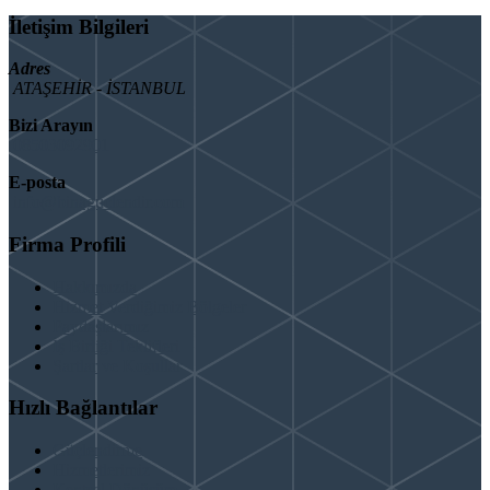
İletişim Bilgileri
Adres
ATAŞEHİR - İSTANBUL
Bizi Arayın
08503092901
E-posta
info@binaguclendir.com
Firma Profili
Hakkımızda
Hizmet Verdiğimiz Bölgeler
Paydaşlarımız
İş Birliği Teklifleri
Şartlar ve Koşullar
Hızlı Bağlantılar
Güçlendirme
Hizmetlerimiz
Kentsel Dönüşüm