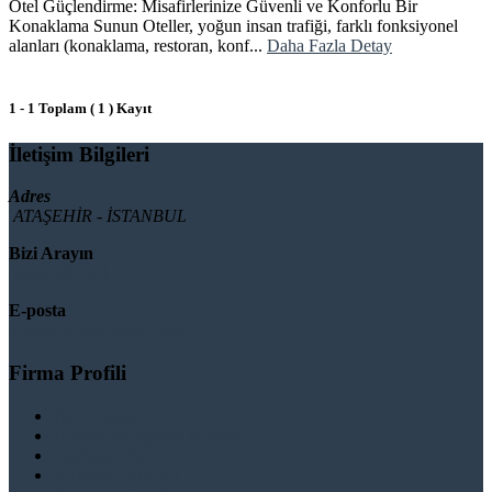
Otel Güçlendirme: Misafirlerinize Güvenli ve Konforlu Bir
Konaklama Sunun Oteller, yoğun insan trafiği, farklı fonksiyonel
alanları (konaklama, restoran, konf...
Daha Fazla Detay
1 - 1 Toplam ( 1 ) Kayıt
İletişim Bilgileri
Adres
ATAŞEHİR - İSTANBUL
Bizi Arayın
08503092901
E-posta
info@binaguclendir.com
Firma Profili
Hakkımızda
Hizmet Verdiğimiz Bölgeler
Paydaşlarımız
İş Birliği Teklifleri