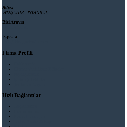
Adres
ATAŞEHİR - İSTANBUL
Bizi Arayın
08503092901
E-posta
info@binaguclendir.com
Firma Profili
Hakkımızda
Hizmet Verdiğimiz Bölgeler
Paydaşlarımız
İş Birliği Teklifleri
Şartlar ve Koşullar
Hızlı Bağlantılar
Güçlendirme
Hizmetlerimiz
Kentsel Dönüşüm
Test & Analiz & Rapor
İletişim