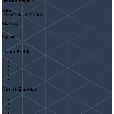
İletişim Bilgileri
Adres
ATAŞEHİR - İSTANBUL
Bizi Arayın
08503092901
E-posta
info@binaguclendir.com
Firma Profili
Hakkımızda
Hizmet Verdiğimiz Bölgeler
Paydaşlarımız
İş Birliği Teklifleri
Şartlar ve Koşullar
Hızlı Bağlantılar
Güçlendirme
Hizmetlerimiz
Kentsel Dönüşüm
Test & Analiz & Rapor