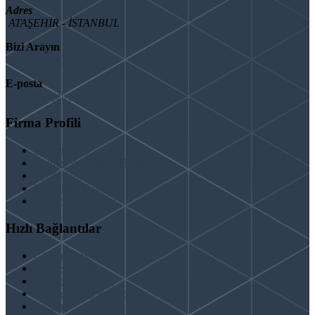
Adres
ATAŞEHİR - İSTANBUL
Bizi Arayın
08503092901
E-posta
info@binaguclendir.com
Firma Profili
Hakkımızda
Hizmet Verdiğimiz Bölgeler
Paydaşlarımız
İş Birliği Teklifleri
Şartlar ve Koşullar
Hızlı Bağlantılar
Güçlendirme
Hizmetlerimiz
Kentsel Dönüşüm
Test & Analiz & Rapor
İletişim