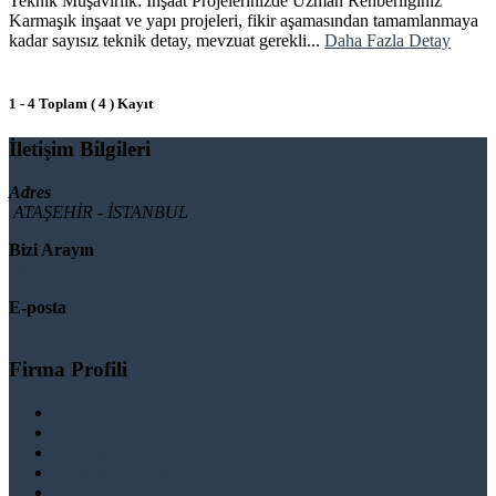
Teknik Müşavirlik: İnşaat Projelerinizde Uzman Rehberliğiniz
Karmaşık inşaat ve yapı projeleri, fikir aşamasından tamamlanmaya
kadar sayısız teknik detay, mevzuat gerekli...
Daha Fazla Detay
1 - 4 Toplam ( 4 ) Kayıt
İletişim Bilgileri
Adres
ATAŞEHİR - İSTANBUL
Bizi Arayın
08503092901
E-posta
info@binaguclendir.com
Firma Profili
Hakkımızda
Hizmet Verdiğimiz Bölgeler
Paydaşlarımız
İş Birliği Teklifleri
Şartlar ve Koşullar