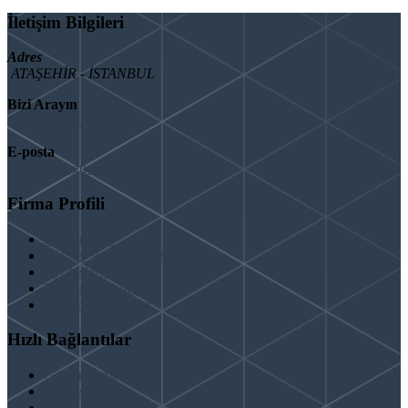
İletişim Bilgileri
Adres
ATAŞEHİR - İSTANBUL
Bizi Arayın
08503092901
E-posta
info@binaguclendir.com
Firma Profili
Hakkımızda
Hizmet Verdiğimiz Bölgeler
Paydaşlarımız
İş Birliği Teklifleri
Şartlar ve Koşullar
Hızlı Bağlantılar
Güçlendirme
Hizmetlerimiz
Kentsel Dönüşüm