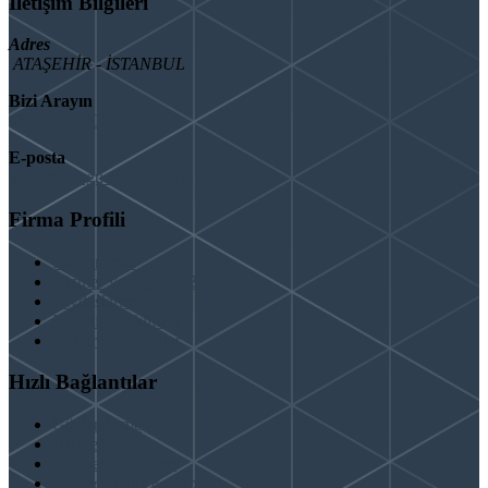
İletişim Bilgileri
Adres
ATAŞEHİR - İSTANBUL
Bizi Arayın
08503092901
E-posta
info@binaguclendir.com
Firma Profili
Hakkımızda
Hizmet Verdiğimiz Bölgeler
Paydaşlarımız
İş Birliği Teklifleri
Şartlar ve Koşullar
Hızlı Bağlantılar
Güçlendirme
Hizmetlerimiz
Kentsel Dönüşüm
Test & Analiz & Rapor