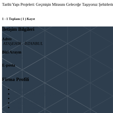
Tarihi Yapı Projeleri: Geçmişin Mirasını Geleceğe Taşıyoruz Şehirlerimi
1 - 1 Toplam ( 1 ) Kayıt
İletişim Bilgileri
Adres
ATAŞEHİR - İSTANBUL
Bizi Arayın
08503092901
E-posta
info@binaguclendir.com
Firma Profili
Hakkımızda
Hizmet Verdiğimiz Bölgeler
Paydaşlarımız
İş Birliği Teklifleri
Şartlar ve Koşullar