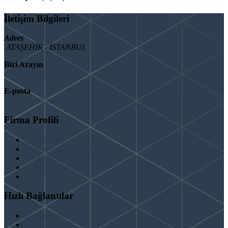
İletişim Bilgileri
Adres
ATAŞEHİR - İSTANBUL
Bizi Arayın
08503092901
E-posta
info@binaguclendir.com
Firma Profili
Hakkımızda
Hizmet Verdiğimiz Bölgeler
Paydaşlarımız
İş Birliği Teklifleri
Şartlar ve Koşullar
Hızlı Bağlantılar
Güçlendirme
Hizmetlerimiz