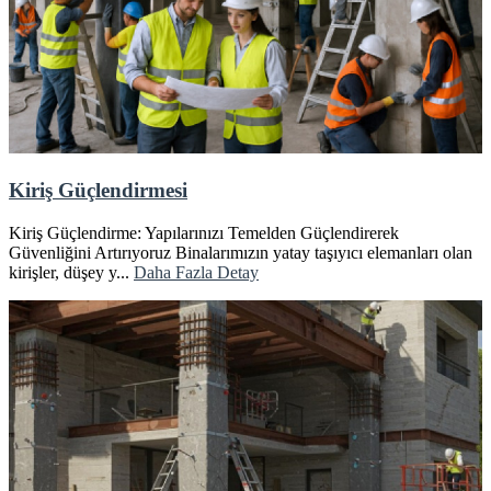
Kiriş Güçlendirmesi
Kiriş Güçlendirme: Yapılarınızı Temelden Güçlendirerek
Güvenliğini Artırıyoruz Binalarımızın yatay taşıyıcı elemanları olan
kirişler, düşey y...
Daha Fazla Detay