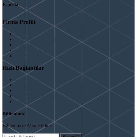
E-posta
info@binaguclendir.com
Firma Profili
Hakkımızda
Hizmet Verdiğimiz Bölgeler
Paydaşlarımız
İş Birliği Teklifleri
Şartlar ve Koşullar
Hızlı Bağlantılar
Güçlendirme
Hizmetlerimiz
Kentsel Dönüşüm
Test & Analiz & Rapor
İletişim
Bültenimiz
Bültenimize Abone Olun
Abone Ol