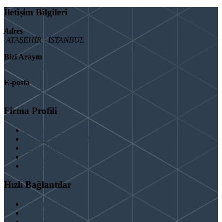
İletişim Bilgileri
Adres
ATAŞEHİR - İSTANBUL
Bizi Arayın
08503092901
E-posta
info@binaguclendir.com
Firma Profili
Hakkımızda
Hizmet Verdiğimiz Bölgeler
Paydaşlarımız
İş Birliği Teklifleri
Şartlar ve Koşullar
Hızlı Bağlantılar
Güçlendirme
Hizmetlerimiz
Kentsel Dönüşüm