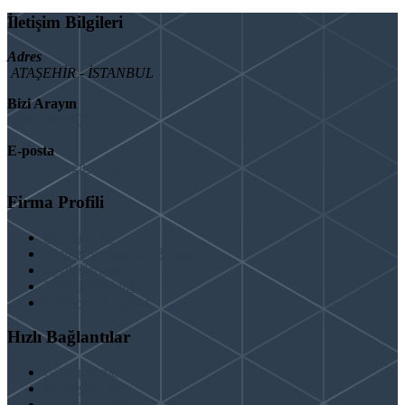
İletişim Bilgileri
Adres
ATAŞEHİR - İSTANBUL
Bizi Arayın
08503092901
E-posta
info@binaguclendir.com
Firma Profili
Hakkımızda
Hizmet Verdiğimiz Bölgeler
Paydaşlarımız
İş Birliği Teklifleri
Şartlar ve Koşullar
Hızlı Bağlantılar
Güçlendirme
Hizmetlerimiz
Kentsel Dönüşüm