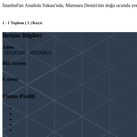
İstanbul'un Anadolu Yakası'nda, Marmara Denizi'nin doğu ucunda yer alan
1 - 1 Toplam ( 1 ) Kayıt
İletişim Bilgileri
Adres
ATAŞEHİR - İSTANBUL
Bizi Arayın
08503092901
E-posta
info@binaguclendir.com
Firma Profili
Hakkımızda
Hizmet Verdiğimiz Bölgeler
Paydaşlarımız
İş Birliği Teklifleri
Şartlar ve Koşullar