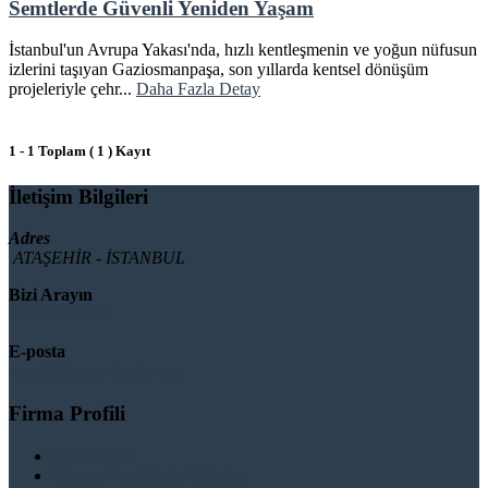
Semtlerde Güvenli Yeniden Yaşam
İstanbul'un Avrupa Yakası'nda, hızlı kentleşmenin ve yoğun nüfusun
izlerini taşıyan Gaziosmanpaşa, son yıllarda kentsel dönüşüm
projeleriyle çehr...
Daha Fazla Detay
1 - 1 Toplam ( 1 ) Kayıt
İletişim Bilgileri
Adres
ATAŞEHİR - İSTANBUL
Bizi Arayın
08503092901
E-posta
info@binaguclendir.com
Firma Profili
Hakkımızda
Hizmet Verdiğimiz Bölgeler