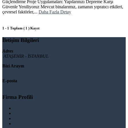
Güçlendirme Proje Uygulamaları: Yapılarınızı Depreme Karşı
Güvenle Yeniliyoruz Mevcut binalarımız, zamanın yıpratıcı etkileri,
çevresel faktörler,...
Daha Fazla Detay
1 - 1 Toplam ( 1 ) Kayıt
İletişim Bilgileri
Adres
ATAŞEHİR - İSTANBUL
Bizi Arayın
08503092901
E-posta
info@binaguclendir.com
Firma Profili
Hakkımızda
Hizmet Verdiğimiz Bölgeler
Paydaşlarımız
İş Birliği Teklifleri