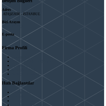
İletişim Bilgileri
Adres
ATAŞEHİR - İSTANBUL
Bizi Arayın
08503092901
E-posta
info@binaguclendir.com
Firma Profili
Hakkımızda
Hizmet Verdiğimiz Bölgeler
Paydaşlarımız
İş Birliği Teklifleri
Şartlar ve Koşullar
Hızlı Bağlantılar
Güçlendirme
Hizmetlerimiz
Kentsel Dönüşüm
Test & Analiz & Rapor