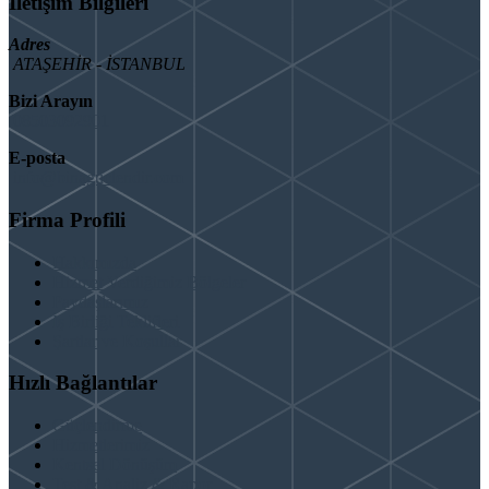
İletişim Bilgileri
Adres
ATAŞEHİR - İSTANBUL
Bizi Arayın
08503092901
E-posta
info@binaguclendir.com
Firma Profili
Hakkımızda
Hizmet Verdiğimiz Bölgeler
Paydaşlarımız
İş Birliği Teklifleri
Şartlar ve Koşullar
Hızlı Bağlantılar
Güçlendirme
Hizmetlerimiz
Kentsel Dönüşüm
Test & Analiz & Rapor