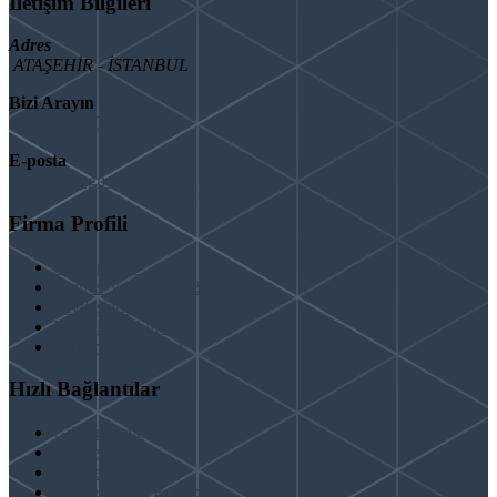
İletişim Bilgileri
Adres
ATAŞEHİR - İSTANBUL
Bizi Arayın
08503092901
E-posta
info@binaguclendir.com
Firma Profili
Hakkımızda
Hizmet Verdiğimiz Bölgeler
Paydaşlarımız
İş Birliği Teklifleri
Şartlar ve Koşullar
Hızlı Bağlantılar
Güçlendirme
Hizmetlerimiz
Kentsel Dönüşüm
Test & Analiz & Rapor