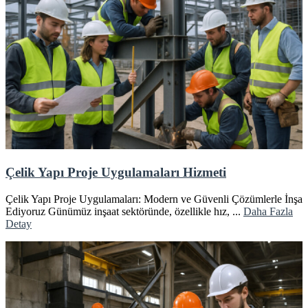
Çelik Yapı Proje Uygulamaları Hizmeti
Çelik Yapı Proje Uygulamaları: Modern ve Güvenli Çözümlerle İnşa
Ediyoruz Günümüz inşaat sektöründe, özellikle hız, ...
Daha Fazla
Detay