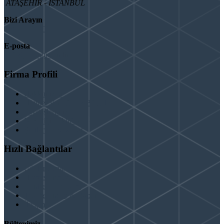
ATAŞEHİR - İSTANBUL
Bizi Arayın
08503092901
E-posta
info@binaguclendir.com
Firma Profili
Hakkımızda
Hizmet Verdiğimiz Bölgeler
Paydaşlarımız
İş Birliği Teklifleri
Şartlar ve Koşullar
Hızlı Bağlantılar
Güçlendirme
Hizmetlerimiz
Kentsel Dönüşüm
Test & Analiz & Rapor
İletişim
Bültenimiz