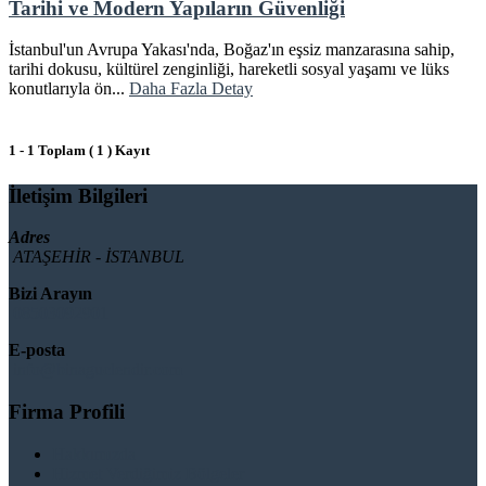
Tarihi ve Modern Yapıların Güvenliği
İstanbul'un Avrupa Yakası'nda, Boğaz'ın eşsiz manzarasına sahip,
tarihi dokusu, kültürel zenginliği, hareketli sosyal yaşamı ve lüks
konutlarıyla ön...
Daha Fazla Detay
1 - 1 Toplam ( 1 ) Kayıt
İletişim Bilgileri
Adres
ATAŞEHİR - İSTANBUL
Bizi Arayın
08503092901
E-posta
info@binaguclendir.com
Firma Profili
Hakkımızda
Hizmet Verdiğimiz Bölgeler