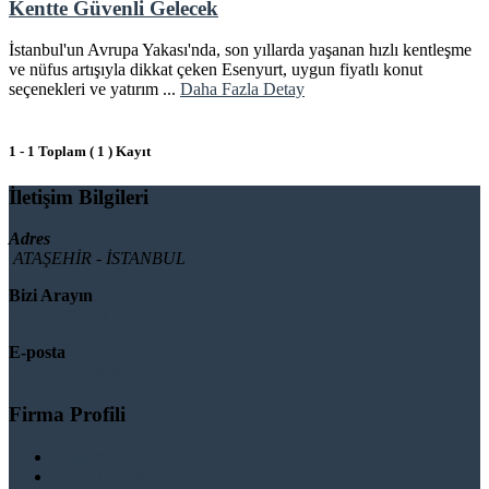
Kentte Güvenli Gelecek
İstanbul'un Avrupa Yakası'nda, son yıllarda yaşanan hızlı kentleşme
ve nüfus artışıyla dikkat çeken Esenyurt, uygun fiyatlı konut
seçenekleri ve yatırım ...
Daha Fazla Detay
1 - 1 Toplam ( 1 ) Kayıt
İletişim Bilgileri
Adres
ATAŞEHİR - İSTANBUL
Bizi Arayın
08503092901
E-posta
info@binaguclendir.com
Firma Profili
Hakkımızda
Hizmet Verdiğimiz Bölgeler