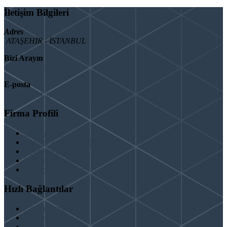
İletişim Bilgileri
Adres
ATAŞEHİR - İSTANBUL
Bizi Arayın
08503092901
E-posta
info@binaguclendir.com
Firma Profili
Hakkımızda
Hizmet Verdiğimiz Bölgeler
Paydaşlarımız
İş Birliği Teklifleri
Şartlar ve Koşullar
Hızlı Bağlantılar
Güçlendirme
Hizmetlerimiz
Kentsel Dönüşüm