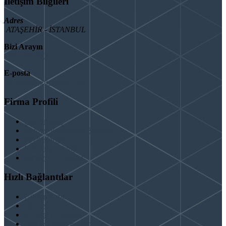
İletişim Bilgileri
Adres
ATAŞEHİR - İSTANBUL
Bizi Arayın
08503092901
E-posta
info@binaguclendir.com
Firma Profili
Hakkımızda
Hizmet Verdiğimiz Bölgeler
Paydaşlarımız
İş Birliği Teklifleri
Şartlar ve Koşullar
Hızlı Bağlantılar
Güçlendirme
Hizmetlerimiz
Kentsel Dönüşüm
Test & Analiz & Rapor