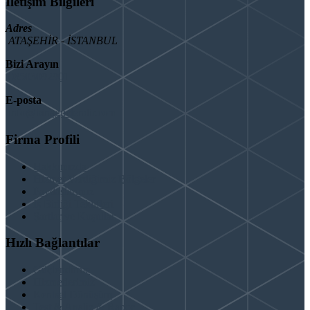
İletişim Bilgileri
Adres
ATAŞEHİR - İSTANBUL
Bizi Arayın
08503092901
E-posta
info@binaguclendir.com
Firma Profili
Hakkımızda
Hizmet Verdiğimiz Bölgeler
Paydaşlarımız
İş Birliği Teklifleri
Şartlar ve Koşullar
Hızlı Bağlantılar
Güçlendirme
Hizmetlerimiz
Kentsel Dönüşüm
Test & Analiz & Rapor