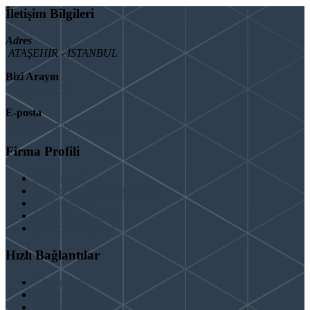
İletişim Bilgileri
Adres
ATAŞEHİR - İSTANBUL
Bizi Arayın
08503092901
E-posta
info@binaguclendir.com
Firma Profili
Hakkımızda
Hizmet Verdiğimiz Bölgeler
Paydaşlarımız
İş Birliği Teklifleri
Şartlar ve Koşullar
Hızlı Bağlantılar
Güçlendirme
Hizmetlerimiz
Kentsel Dönüşüm