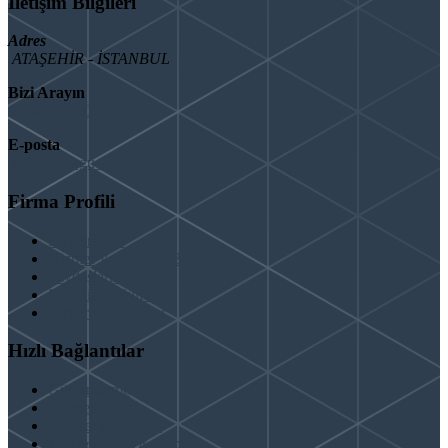
İletişim Bilgileri
Adres
ATAŞEHİR - İSTANBUL
Bizi Arayın
08503092901
E-posta
info@binaguclendir.com
Firma Profili
Hakkımızda
Hizmet Verdiğimiz Bölgeler
Paydaşlarımız
İş Birliği Teklifleri
Şartlar ve Koşullar
Hızlı Bağlantılar
Güçlendirme
Hizmetlerimiz
Kentsel Dönüşüm
Test & Analiz & Rapor