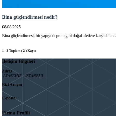
Bina güçlendirmesi nedir?
08/08/2025
Bina güçlendirmesi, bir yapıyı deprem gibi doğal afetlere karşı daha day
1 - 2 Toplam ( 2 ) Kayıt
İletişim Bilgileri
Adres
ATAŞEHİR - İSTANBUL
Bizi Arayın
08503092901
E-posta
info@binaguclendir.com
Firma Profili