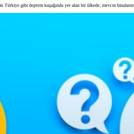
n Türkiye gibi deprem kuşağında yer alan bir ülkede, mevcut binaları