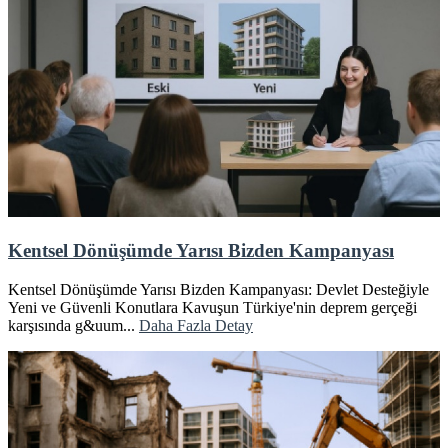
Kentsel Dönüşümde Yarısı Bizden Kampanyası
Kentsel Dönüşümde Yarısı Bizden Kampanyası: Devlet Desteğiyle
Yeni ve Güvenli Konutlara Kavuşun Türkiye'nin deprem gerçeği
karşısında g&uum...
Daha Fazla Detay