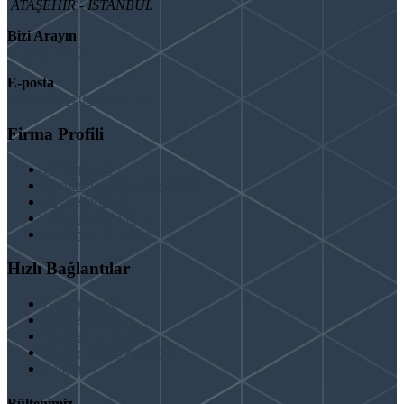
ATAŞEHİR - İSTANBUL
Bizi Arayın
08503092901
E-posta
info@binaguclendir.com
Firma Profili
Hakkımızda
Hizmet Verdiğimiz Bölgeler
Paydaşlarımız
İş Birliği Teklifleri
Şartlar ve Koşullar
Hızlı Bağlantılar
Güçlendirme
Hizmetlerimiz
Kentsel Dönüşüm
Test & Analiz & Rapor
İletişim
Bültenimiz