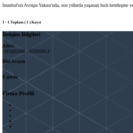
İstanbul'un Avrupa Yakası'nda, son yıllarda yaşanan hızlı kentleşme ve
1 - 1 Toplam ( 1 ) Kayıt
İletişim Bilgileri
Adres
ATAŞEHİR - İSTANBUL
Bizi Arayın
08503092901
E-posta
info@binaguclendir.com
Firma Profili
Hakkımızda
Hizmet Verdiğimiz Bölgeler
Paydaşlarımız
İş Birliği Teklifleri
Şartlar ve Koşullar