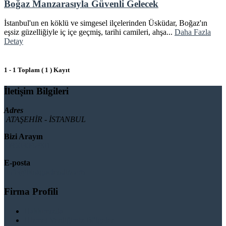
Boğaz Manzarasıyla Güvenli Gelecek
İstanbul'un en köklü ve simgesel ilçelerinden Üsküdar, Boğaz'ın
eşsiz güzelliğiyle iç içe geçmiş, tarihi camileri, ahşa...
Daha Fazla
Detay
1 - 1 Toplam ( 1 ) Kayıt
İletişim Bilgileri
Adres
ATAŞEHİR - İSTANBUL
Bizi Arayın
08503092901
E-posta
info@binaguclendir.com
Firma Profili
Hakkımızda
Hizmet Verdiğimiz Bölgeler