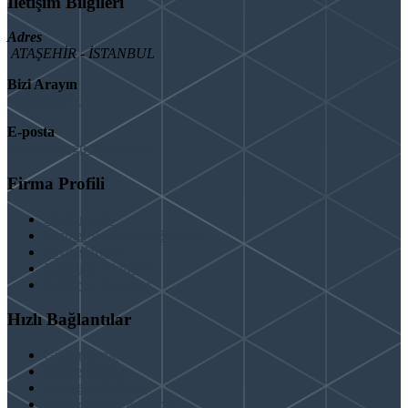
İletişim Bilgileri
Adres
ATAŞEHİR - İSTANBUL
Bizi Arayın
08503092901
E-posta
info@binaguclendir.com
Firma Profili
Hakkımızda
Hizmet Verdiğimiz Bölgeler
Paydaşlarımız
İş Birliği Teklifleri
Şartlar ve Koşullar
Hızlı Bağlantılar
Güçlendirme
Hizmetlerimiz
Kentsel Dönüşüm
Test & Analiz & Rapor