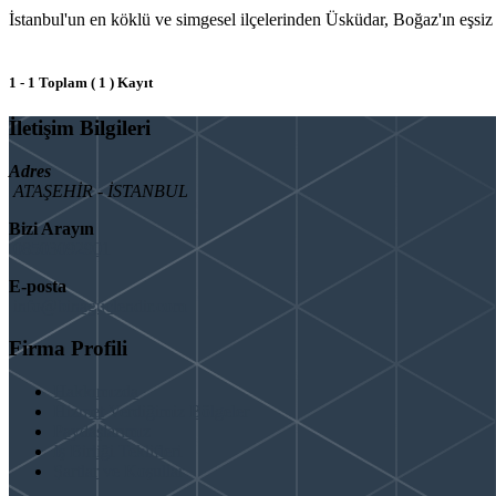
İstanbul'un en köklü ve simgesel ilçelerinden Üsküdar, Boğaz'ın eşsiz gü
1 - 1 Toplam ( 1 ) Kayıt
İletişim Bilgileri
Adres
ATAŞEHİR - İSTANBUL
Bizi Arayın
08503092901
E-posta
info@binaguclendir.com
Firma Profili
Hakkımızda
Hizmet Verdiğimiz Bölgeler
Paydaşlarımız
İş Birliği Teklifleri
Şartlar ve Koşullar