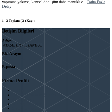
yapımına yakınsa, kentsel dönüşüm daha mantıklı o...
Daha Fazla
Detay
1 - 2 Toplam ( 2 ) Kayıt
İletişim Bilgileri
Adres
ATAŞEHİR - İSTANBUL
Bizi Arayın
08503092901
E-posta
info@binaguclendir.com
Firma Profili
Hakkımızda
Hizmet Verdiğimiz Bölgeler
Paydaşlarımız
İş Birliği Teklifleri
Şartlar ve Koşullar