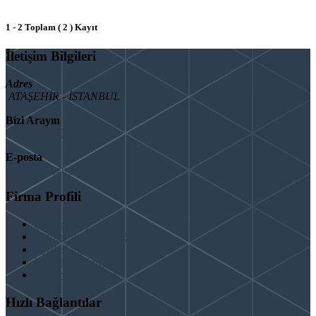
1 - 2 Toplam ( 2 ) Kayıt
İletişim Bilgileri
Adres
ATAŞEHİR - İSTANBUL
Bizi Arayın
08503092901
E-posta
info@binaguclendir.com
Firma Profili
Hakkımızda
Hizmet Verdiğimiz Bölgeler
Paydaşlarımız
İş Birliği Teklifleri
Şartlar ve Koşullar
Hızlı Bağlantılar