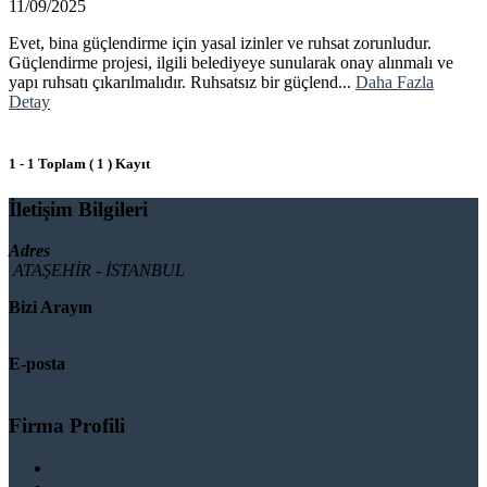
11/09/2025
Evet, bina güçlendirme için yasal izinler ve ruhsat zorunludur.
Güçlendirme projesi, ilgili belediyeye sunularak onay alınmalı ve
yapı ruhsatı çıkarılmalıdır. Ruhsatsız bir güçlend...
Daha Fazla
Detay
1 - 1 Toplam ( 1 ) Kayıt
İletişim Bilgileri
Adres
ATAŞEHİR - İSTANBUL
Bizi Arayın
08503092901
E-posta
info@binaguclendir.com
Firma Profili
Hakkımızda