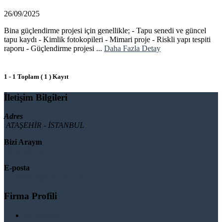
26/09/2025
Bina güçlendirme projesi için genellikle; - Tapu senedi ve güncel
tapu kaydı - Kimlik fotokopileri - Mimari proje - Riskli yapı tespiti
raporu - Güçlendirme projesi ...
Daha Fazla Detay
1 - 1 Toplam ( 1 ) Kayıt
İletişim Bilgileri
Adres
ATAŞEHİR - İSTANBUL
Bizi Arayın
08503092901
E-posta
info@binaguclendir.com
Firma Profili
Hakkımızda