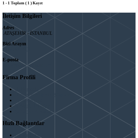
1 - 1 Toplam ( 1 ) Kayıt
İletişim Bilgileri
Adres
ATAŞEHİR - İSTANBUL
Bizi Arayın
08503092901
E-posta
info@binaguclendir.com
Firma Profili
Hakkımızda
Hizmet Verdiğimiz Bölgeler
Paydaşlarımız
İş Birliği Teklifleri
Şartlar ve Koşullar
Hızlı Bağlantılar
Güçlendirme