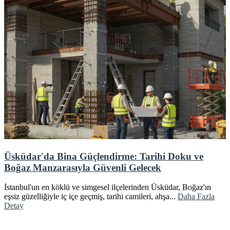
Üsküdar'da Bina Güçlendirme: Tarihi Doku ve
Boğaz Manzarasıyla Güvenli Gelecek
İstanbul'un en köklü ve simgesel ilçelerinden Üsküdar, Boğaz'ın
eşsiz güzelliğiyle iç içe geçmiş, tarihi camileri, ahşa...
Daha Fazla
Detay