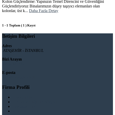
Kolon Güçlendirme: Yapınızın Temel Direncini ve Güvenliğini
Güçlendiriyoruz Binalarımızın düşey taşıyıcı elemanları olan
kolonlar, üst k...
Daha Fazla Detay
1 - 1 Toplam ( 1 ) Kayıt
İletişim Bilgileri
Adres
ATAŞEHİR - İSTANBUL
Bizi Arayın
08503092901
E-posta
info@binaguclendir.com
Firma Profili
Hakkımızda
Hizmet Verdiğimiz Bölgeler
Paydaşlarımız
İş Birliği Teklifleri