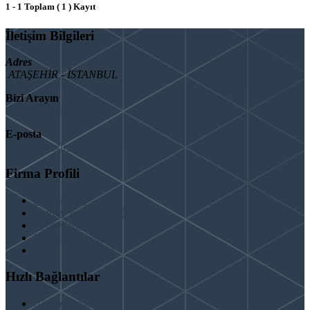
1 - 1 Toplam ( 1 ) Kayıt
İletişim Bilgileri
Adres
ATAŞEHİR - İSTANBUL
Bizi Arayın
08503092901
E-posta
info@binaguclendir.com
Firma Profili
Hakkımızda
Hizmet Verdiğimiz Bölgeler
Paydaşlarımız
İş Birliği Teklifleri
Şartlar ve Koşullar
Hızlı Bağlantılar
Güçlendirme