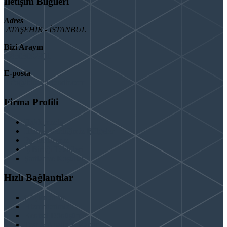
İletişim Bilgileri
Adres
ATAŞEHİR - İSTANBUL
Bizi Arayın
08503092901
E-posta
info@binaguclendir.com
Firma Profili
Hakkımızda
Hizmet Verdiğimiz Bölgeler
Paydaşlarımız
İş Birliği Teklifleri
Şartlar ve Koşullar
Hızlı Bağlantılar
Güçlendirme
Hizmetlerimiz
Kentsel Dönüşüm
Test & Analiz & Rapor