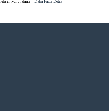
gelişen konut alanla...
Daha Fazla Detay