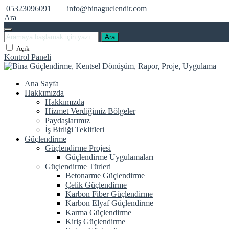
05323096091
|
info@binaguclendir.com
Ara
Ara
Açık
Kontrol Paneli
Ana Sayfa
Hakkımızda
Hakkımızda
Hizmet Verdiğimiz Bölgeler
Paydaşlarımız
İş Birliği Teklifleri
Güçlendirme
Güçlendirme Projesi
Güçlendirme Uygulamaları
Güçlendirme Türleri
Betonarme Güçlendirme
Çelik Güçlendirme
Karbon Fiber Güçlendirme
Karbon Elyaf Güçlendirme
Karma Güçlendirme
Kiriş Güçlendirme