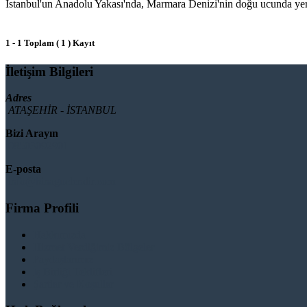
İstanbul'un Anadolu Yakası'nda, Marmara Denizi'nin doğu ucunda yer alan
1 - 1 Toplam ( 1 ) Kayıt
İletişim Bilgileri
Adres
ATAŞEHİR - İSTANBUL
Bizi Arayın
08503092901
E-posta
info@binaguclendir.com
Firma Profili
Hakkımızda
Hizmet Verdiğimiz Bölgeler
Paydaşlarımız
İş Birliği Teklifleri
Şartlar ve Koşullar